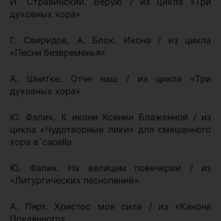
И. Стравинский. Верую / из цикла «Три
духовных хора»
Г. Свиридов, А. Блок. Икона / из цикла
«Песни безвременья»
А. Шнитке. Отче наш / из цикла «Три
духовных хора»
Ю. Фалик. К иконе Ксении Блаженной / из
цикла «Чудотворные лики» для смешанного
хора a`capella
Ю. Фалик. На велицем повечерии / из
«Литургических песнопений»
А. Пярт. Христос моя сила / из «Канона
Покаянного»