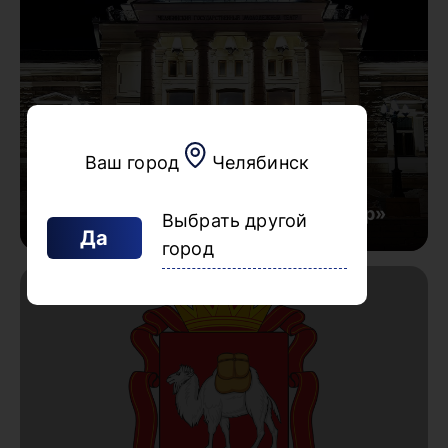
Ваш город
Челябинск
Челябинский государственный
драматический «Молодежный театр»
Выбрать другой
Да
город