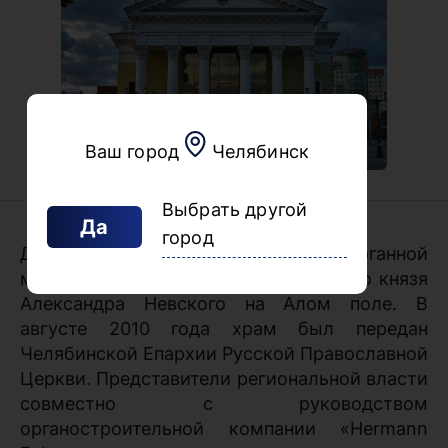
Ваш город
Челябинск
Выбрать другой
Да
город
До 2010 года Зал камерной и органной
музыки располагался в храме Святого князя
Александра Невского на Алом поле. В
августе 2010 года храм был передан
Челябинской Епархии Русской Православной
Церкви. Представители региональной власти
совместно с руководством
органостроительной компании «Hermann