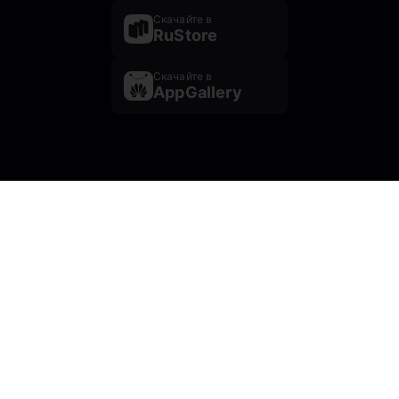
Скачайте в
RuStore
Скачайте в
AppGallery
Почта: prescentr@mail.ru
2026 © cultureural.ru
Информационный центр
“Министерства культуры Челябинской области”