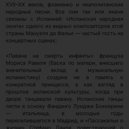
XVII–ХХ веков, фламенко и неаполитанские
народные песни. Все они так или иначе
связаны с Испанией: «Испанская народная
сюита» одного из видных композиторов этой
страны Мануэля де Фальи — частый гость на
концертных сценах;
«Павана на смерть инфанты» француза
Мориса Равеля (баска по матери, внесшего
значительный вклад в музыкальную
испанистику) создана не в память о
конкретной принцессе, а как взгляд в
прошлое испанской культуры, когда при
дворе танцевали павану. Испанские танцы
легли в основу Фанданго Луиджи Боккерини
— итальянца, в молодые годы
переселившегося в Мадрид, и «Пассакальи о
жизни» Стефано Ланди, повествующей о