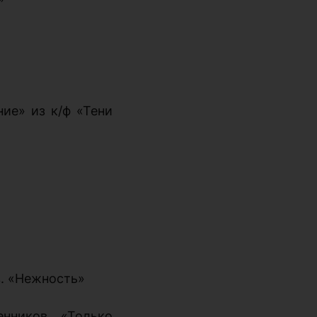
ние» из к/ф «Тени
в. «Нежность»
нников. «Только