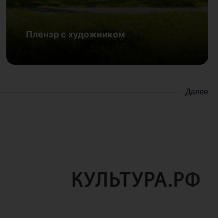
Наш флаг
8 июля | Зал органной и камерной музыки «Родина»
Пленэр с художником
Подробнее
Далее