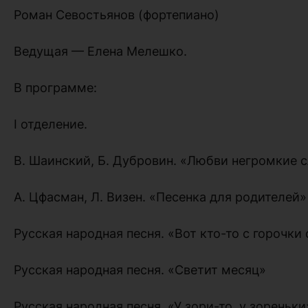
Роман Севостьянов (фортепиано)
Ведущая — Елена Мелешко.
В программе:
I отделение.
В. Шаинский, Б. Дубровин. «Любви негромкие 
А. Цфасман, Л. Визен. «Песенка для родителей»
Русская народная песня. «Вот кто-то с горочки
Русская народная песня. «Светит месяц»
Русская народная песня. «У зори-то, у зореньки