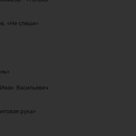
ов. «Не спеши»
онь»
«Иван Васильевич
антовая рука»