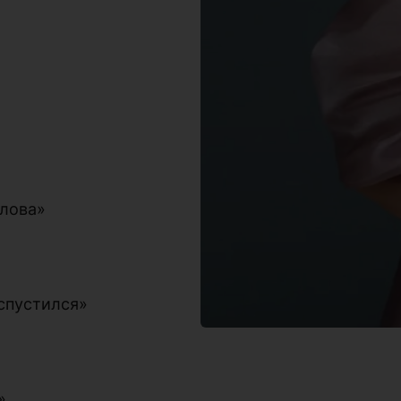
слова»
 спустился»
»