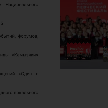
 Национального
25
бытий, форумов,
анды «Камызяки»
лощений «Один в
одного вокального