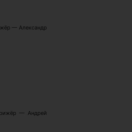
ижёр — Александр
ирижёр — Андрей