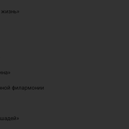
 жизнь»
»
ина»
енной филармонии
лошадей»