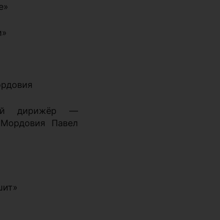
е»
и»
ордовия
ный дирижёр —
 Мордовия Павел
шит»