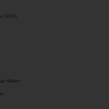
)
» (НТВ)
ца «Урал»
я»