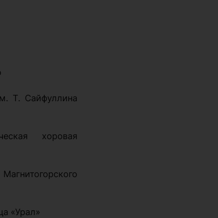
о
м. Т. Сайфуллина
ическая хоровая
гнитогорского
ца «Урал»