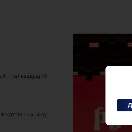
ный телеведущий
Д
лекательных шоу