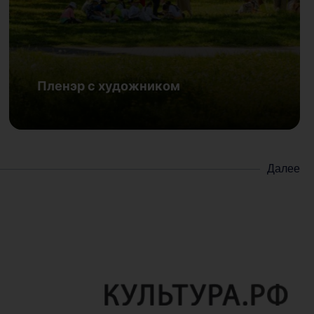
Наш флаг
16 февраля | Дворец культуры железнодорожников
Пленэр с художником
Подробнее
Далее