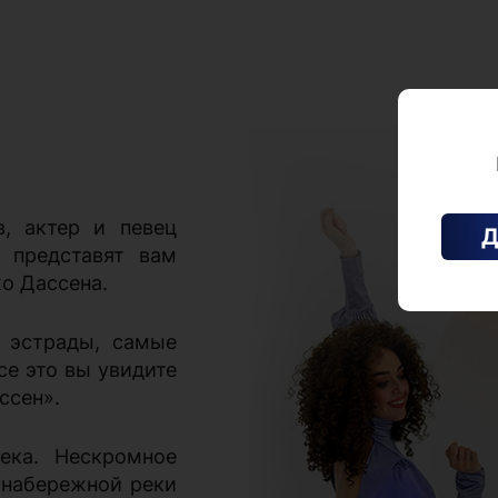
, актер и певец
Д
 представят вам
о Дассена.
й эстрады, самые
се это вы увидите
ссен».
ека. Нескромное
 набережной реки