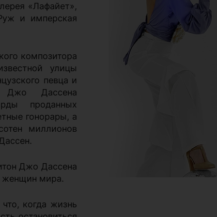
лерея «Лафайет»,
Руж и имперская
ского композитора
известной улицы
нцузского певца и
и Джо Дассена
арды проданных
етные гонорары, а
сотен миллионов
Дассен.
итон Джо Дассена
х женщин мира.
что, когда жизнь
сть остановиться