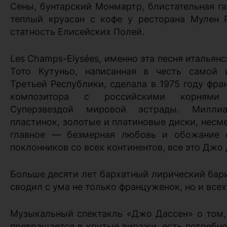
Сены, бунтарский Монмартр, блистательная га
теплый круасан с кофе у ресторана Мулен 
статность Елисейских Полей.
Les Champs-Elysées, именно эта песня итальян
Тото Кутуньо, написанная в честь самой 
Третьей Республики, сделала в 1975 году фра
композитора с российскими корням
Суперзвездой мировой эстрады. Милли
пластинок, золотые и платиновые диски, несм
главное — безмерная любовь и обожание 
поклонников со всех континентов, все это Джо 
Больше десяти лет бархатный лирический бар
сводил с ума не только француженок, но и все
Музыкальный спектакль «Джо Дассен» о том, 
превращается в крутые виражи, есть потребно