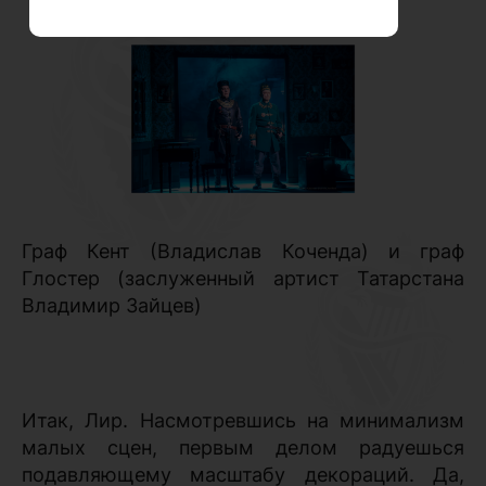
Граф Кент (Владислав Коченда) и граф
Глостер (заслуженный артист Татарстана
Владимир Зайцев)
Итак, Лир. Насмотревшись на минимализм
малых сцен, первым делом радуешься
подавляющему масштабу декораций. Да,