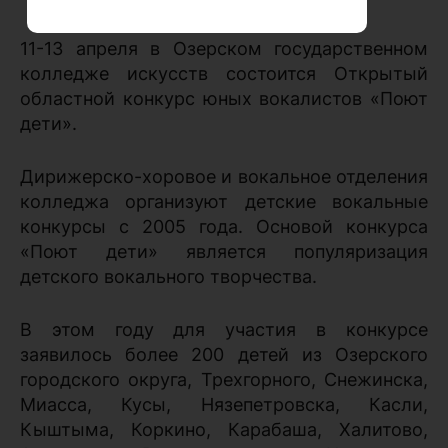
11-13 апреля в Озерском государственном
колледже искусств состоится Открытый
областной конкурс юных вокалистов «Поют
дети».
Дирижерско-хоровое и вокальное отделения
колледжа организуют детские вокальные
конкурсы с 2005 года. Основой конкурса
«Поют дети» является популяризация
детского вокального творчества.
В этом году для участия в конкурсе
заявилось более 200 детей из Озерского
городского округа, Трехгорного, Снежинска,
Миасса, Кусы, Нязепетровска, Касли,
Кыштыма, Коркино, Карабаша, Халитово,