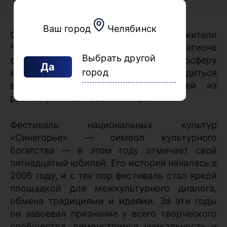
Ваш город
Челябинск
С 30 октября по 4 ноября жители
Челябинской области и гости региона
Выбрать другой
смогут погрузиться в атмосферу
Да
город
многообразия культур и насладиться
выступлениями народных ансамблей из
разных уголков России и мира.
Фестиваль национальных культур
«Синегорье» — символ культурного
богатства — в этом году отмечает свой
пятнадцатый юбилей. Его история началась в
2005 году, и с тех пор фестиваль стал яркой
площадкой для межкультурного диалога,
обмена традициями и идеями. За эти годы
он завоевал признание у всего творческого
сообщества, демонстрируя уникальность и