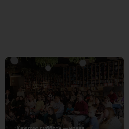
23 сентября 2026 года в Музее
Южного Урала начнет работу
выставочный проект «Небесная
лазурь. Символика синего цвета в
искусстве»
Каждую субботу — новая