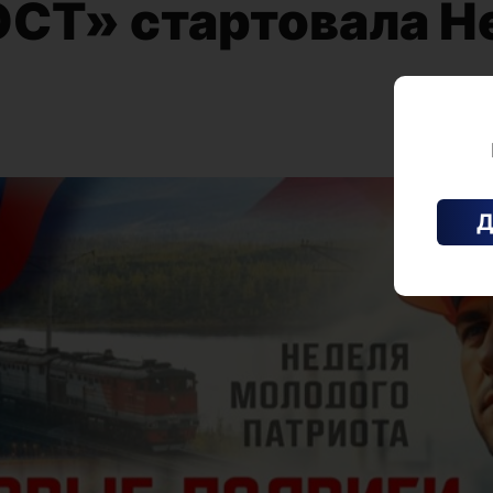
ОСТ» стартовала Н
Д