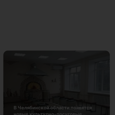
Каждую субботу — новая
профессия: Публичка приглашает
В Челябинской области появятся
подростков в клуб «Креативщики»
новые культурно-досуговые