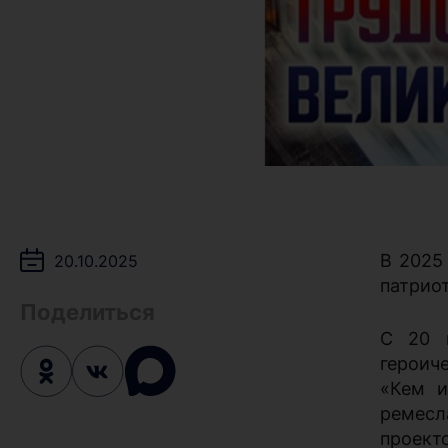
В 2025
20.10.2025
патрио
Поделиться
С 20 
героич
«Кем и
ремесл
проект