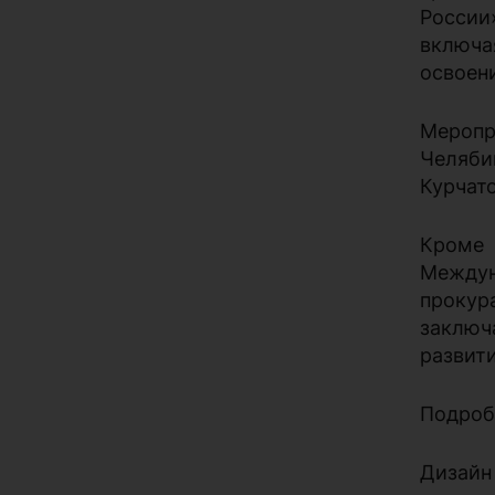
России
включа
освоен
Меропр
Челяби
Курчато
Кроме 
Междун
прокур
заключ
развит
Подроб
Дизайн