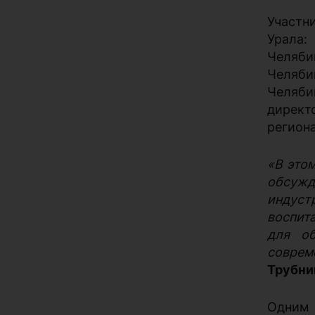
Участн
Урала:
Челяб
Челяби
Челяби
директ
регион
«В это
обсужд
индуст
воспит
для об
соврем
Трубни
Одним 