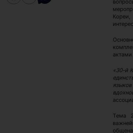
вопрос
меропр
Кореи,
интерес
Основн
компле
актами
«30-й 
единст
языков 
вдохн
ассоци
Тема 2
важней
общена