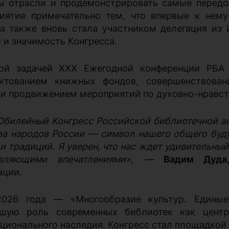
ы отрасли и продемонстрировать самые передо
иятие примечательно тем, что впервые к нему
 а также вновь стала участником делегация из
 и значимость Конгресса.
ой задачей XXX Ежегодной конференции РБА 
ктованием книжных фондов, совершенствован
 и продвижением мероприятий по духовно-нравст
Юбилейный Конгресс Российской библиотечной ас
ва народов России — символ нашего общего буду
и традиций. Я уверен, что нас ждет удивительны
овляющими впечатлениями», —
Вадим Дуд
ации.
026 года — «Многообразие культур. Единые 
шую роль современных библиотек как центро
ционального наследия. Конгресс стал площадкой 