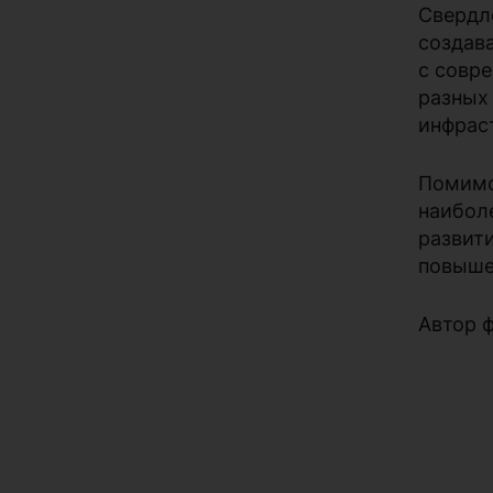
Сверд
создав
с совр
разных
инфрас
Помимо
наибол
развит
повыше
Автор ф