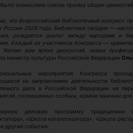
 было осмыслено сквозь призму общих ценностей
мо, что Всероссийский библиотечный конгресс пр
е России 2026 года. Библиотеки сегодня —
насто
ния, рождается диалог между народами и бе
ние. Каждый из участников Конгресса — хранител
. Желаю вам ярких дискуссий, новых професс
ла министр культуры Российской Федерации
Оль
ссиональные мероприятия Конгресса прохо
ющихся на направлениях деятельности библиот
течного дела в Российской Федерации на пер
иятий, посвященных особым, крайне важным для 
ирную деловую программу традиционно 
ктатора», «Школа каталогизатора», «Школа реста
е другие события.