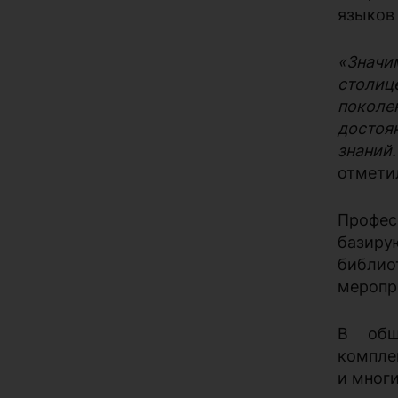
языков
«Значи
столиц
поколе
достоя
знаний
отмети
Профе
базиру
библио
меропр
В обш
компле
и многи