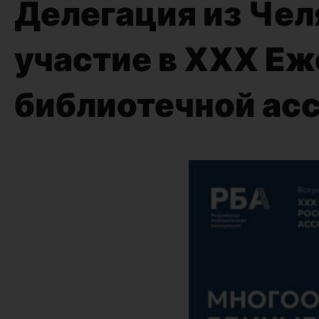
Делегация из Чел
участие в XXX Е
библиотечной ас