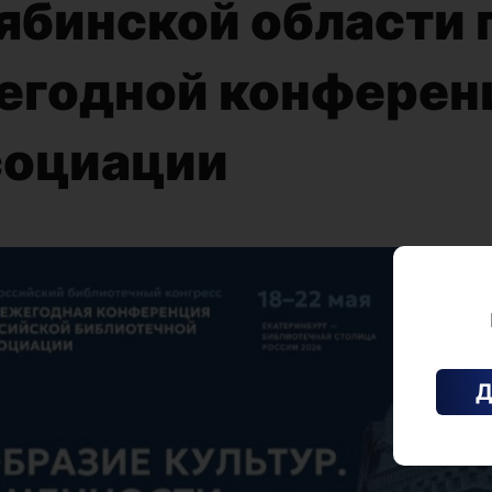
ябинской области
жегодной конферен
социации
Д