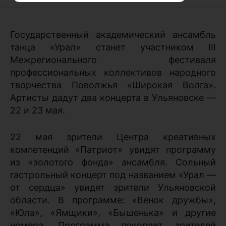
Государственный академический ансамбль
танца «Урал» станет участником III
Межрегионального фестиваля
профессиональных коллективов народного
творчества Поволжья «Широкая Волга».
Артисты дадут два концерта в Ульяновске —
22 и 23 мая.
22 мая зрители Центра креативных
компетенций «Патриот» увидят программу
из «золотого фонда» ансамбля. Сольный
гастрольный концерт под названием «Урал —
от сердца» увидят зрители Ульяновской
области. В программе: «Венок дружбы»,
«Юла», «Ямщики», «Бышенька» и другие
номера. Программа покоряет зрителей