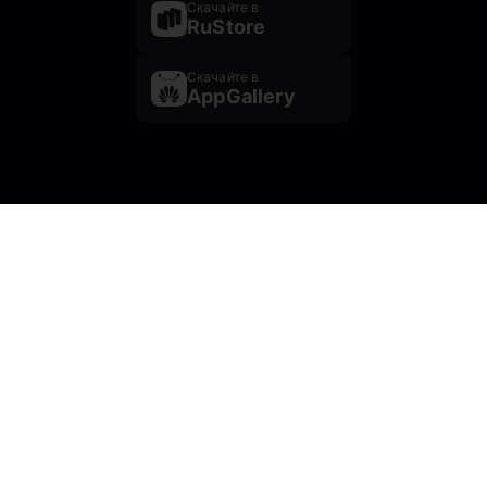
Скачайте в
RuStore
Скачайте в
AppGallery
Почта: prescentr@mail.ru
2026 © cultureural.ru
Информационный центр
“Министерства культуры Челябинской области”
Дизайн и разработка компания
RUYOU