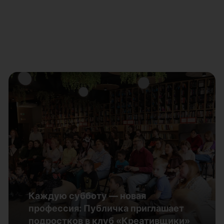
23 сентября 2026 года в Музее
Южного Урала начнет работу
выставочный проект «Небесная
лазурь. Символика синего цвета в
искусстве»
Каждую субботу — новая
30.07.2026
профессия: Публичка приглашает
подростков в клуб «Креативщики»
Подробнее