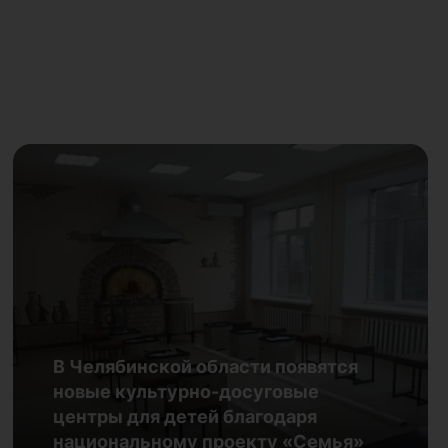
Каждую субботу — новая
профессия: Публичка приглашает
В Челябинской области появятся
подростков в клуб «Креативщики»
новые культурно-досуговые
29.07.2026
центры для детей благодаря
национальному проекту «Семья»
Подробнее