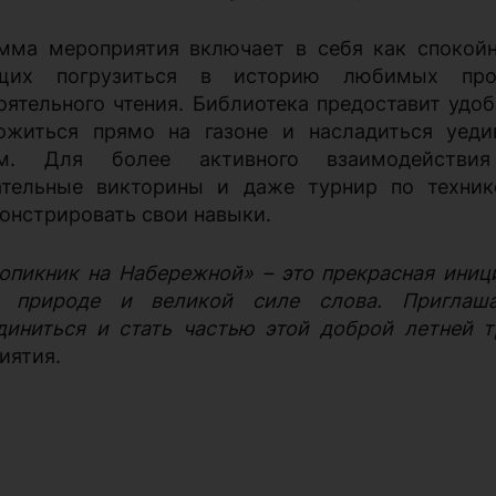
мма мероприятия включает в себя как спокойн
щих погрузиться в историю любимых прои
оятельного чтения. Библиотека предоставит удо
ожиться прямо на газоне и насладиться уед
ем. Для более активного взаимодействия
ательные викторины и даже турнир по техник
онстрировать свои навыки.
опикник на Набережной» – это прекрасная ини
у, природе и великой силе слова. Приглаш
диниться и стать частью этой доброй летней 
иятия.