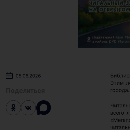
Библио
05.06.2026
Этим л
Поделиться
города.
Читаль
всего 
«Мегап
читаль