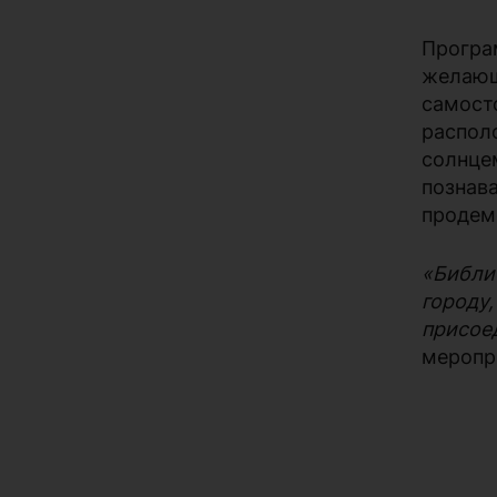
Програ
желаю
самост
распол
солнц
познав
продем
«Библи
город
присое
меропр