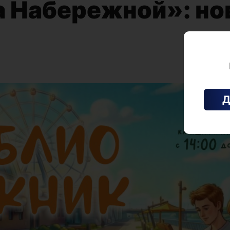
а Набережной»: но
Д