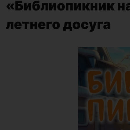
«Библиопикник н
летнего досуга