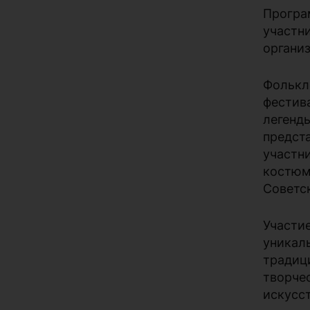
Програ
участ
органи
Фолькл
фестив
леген
предст
участн
костюм
Советс
Участи
уникал
традиц
творче
искусс