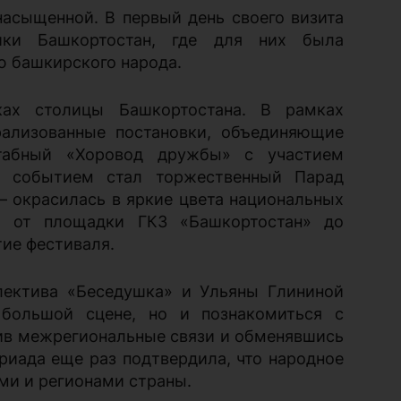
асыщенной. В первый день своего визита
ики Башкортостан, где для них была
ю башкирского народа.
ках столицы Башкортостана. В рамках
рализованные постановки, объединяющие
табный «Хоровод дружбы» с участием
м событием стал торжественный Парад
 – окрасилась в яркие цвета национальных
а от площадки ГКЗ «Башкортостан» до
ие фестиваля.
лектива «Беседушка» и Ульяны Глининой
большой сцене, но и познакомиться с
пив межрегиональные связи и обменявшись
риада еще раз подтвердила, что народное
ми и регионами страны.