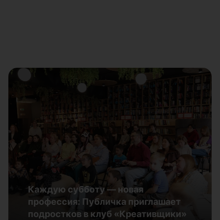
23 сентября 2026 года в Музее
Южного Урала начнет работу
выставочный проект «Небесная
лазурь. Символика синего цвета в
искусстве»
Каждую субботу — новая
30.07.2026
профессия: Публичка приглашает
подростков в клуб «Креативщики»
Подробнее