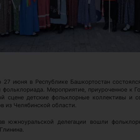
о 27 июня в Республике Башкортостан состоялс
я фольклориада. Мероприятие, приуроченное к Г
ой сцене детские фольклорные коллективы и с
ов из Челябинской области.
ав южноуральской делегации вошли фольклор
Глинина.