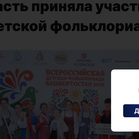
сть приняла участ
етской фольклори
Д