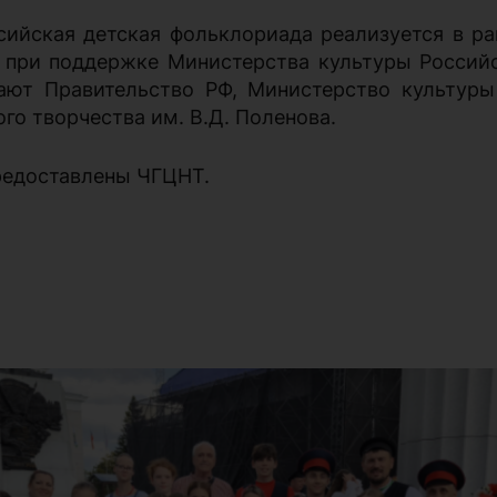
сийская детская фольклориада реализуется в р
 при поддержке Министерства культуры Россий
ают Правительство РФ, Министерство культур
го творчества им. В.Д. Поленова.
редоставлены ЧГЦНТ.