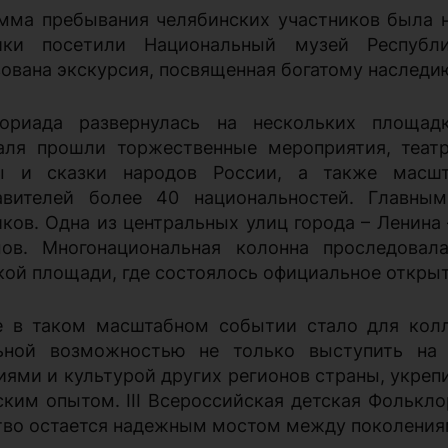
мма пребывания челябинских участников была н
ники посетили Национальный музей Республ
зована экскурсия, посвященная богатому наследи
ориада развернулась на нескольких площад
аля прошли торжественные мероприятия, теат
ды и сказки народов России, а также масш
авителей более 40 национальностей. Главны
иков. Одна из центральных улиц города – Ленина
ов. Многонациональная колонна проследовал
кой площади, где состоялось официальное открыт
е в таком масштабном событии стало для кол
ьной возможностью не только выступить на 
иями и культурой других регионов страны, укре
ским опытом. III Всероссийская детская Фолькло
тво остается надежным мостом между поколения