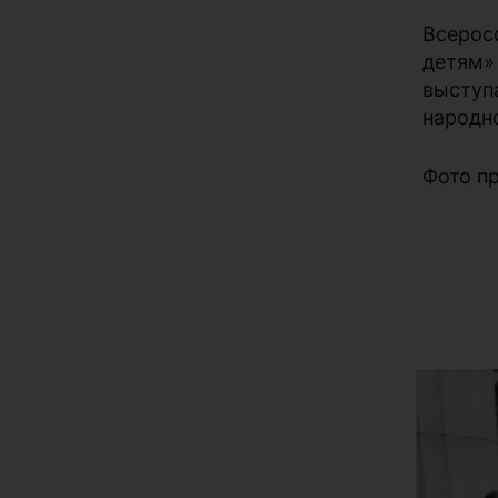
Всерос
детям»
выступ
народно
Фото п