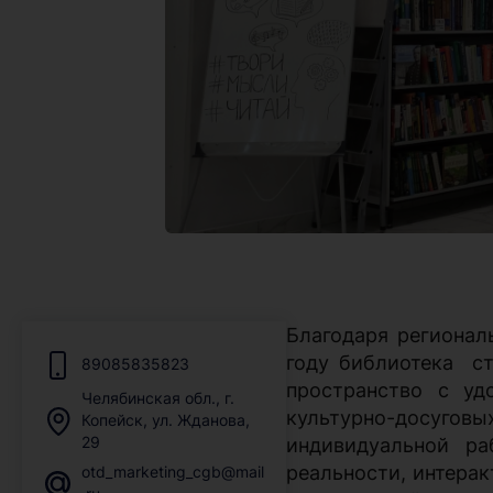
Благодаря регионал
году библиотека
с
89085835823
пространство
с удо
Челябинская обл., г.
культурно-досугов
Копейск, ул. Жданова,
29
индивидуальной ра
реальности, интерак
otd_marketing_cgb@mail