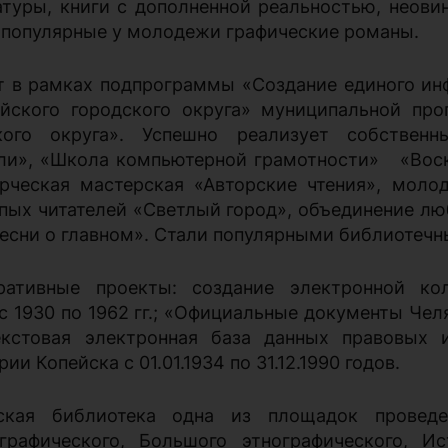
атуры, книги с дополненной реальностью, неови
и популярные у молодежи графические романы.
т в рамках подпрограммы «Создание единого ин
ейского городского округа» муниципальной пр
ского округа». Успешно реализует собствен
ли», «Школа компьютерной грамотности»
«Вос
рческая мастерская «Авторские чтения», моло
пых читателей «Светлый город»,
объединение лю
есни о главном». Стали популярными библиотечн
ративные проекты: создание электронной ко
с 1930 по 1962 гг.; «Официальные документы Чел
екстовая электронная база данных правовых 
ии Копейска с 01.01.1934 по 31.12.1990 годов.
ская библиотека одна из площадок проведен
графического, Большого этнографического, Ис