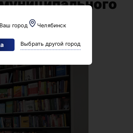
 муниципального
блиотечная
Ваш город
Челябинск
руга
Выбрать другой город
а