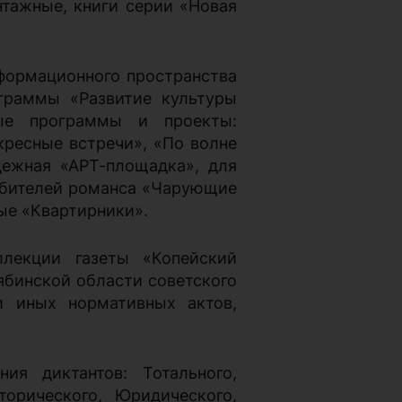
нтажные, книги серии «Новая
формационного пространства
ограммы «Развитие культуры
ные программы и проекты:
кресные встречи», «По волне
дежная «АРТ-площадка», для
бителей романса «Чарующие
ые «Квартирники».
ллекции газеты «Копейский
ябинской области советского
и иных нормативных актов,
ия диктантов: Тотального,
торического, Юридического,