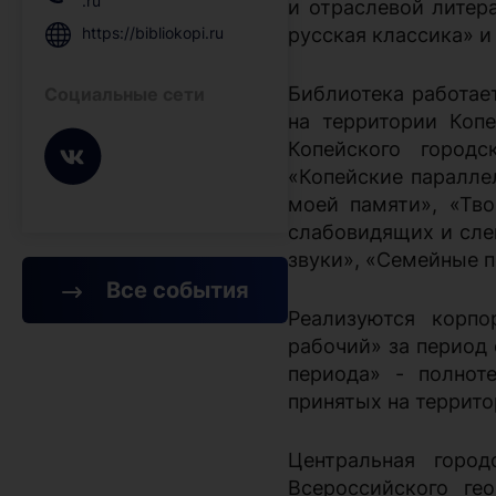
.ru
и отраслевой литер
русская классика» 
https://bibliokopi.ru
Библиотека работае
Социальные сети
на территории Коп
Копейского город
«Копейские паралле
моей памяти», «Тво
слабовидящих и сле
звуки»,
«Семейные п
Все события
Реализуются корпо
рабочий» за период 
периода» - полнот
принятых на территор
Центральная город
Всероссийского гео